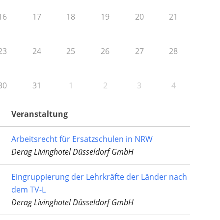
16
17
18
19
20
21
23
24
25
26
27
28
30
31
1
2
3
4
Veranstaltung
Arbeitsrecht für Ersatzschulen in NRW
Derag Livinghotel Düsseldorf GmbH
Eingruppierung der Lehrkräfte der Länder nach
dem TV-L
Derag Livinghotel Düsseldorf GmbH