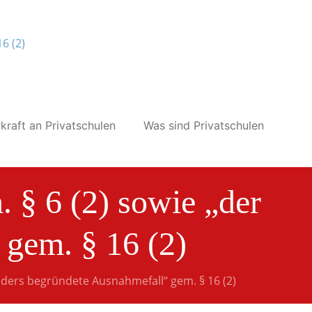
kraft an Privatschulen
Was sind Privatschulen
 § 6 (2) sowie „der
 gem. § 16 (2)
nders begründete Ausnahmefall“ gem. § 16 (2)