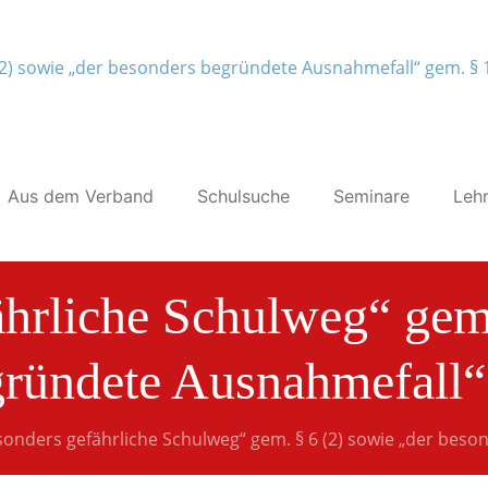
Aus dem Verband
Schulsuche
Seminare
Lehr
ährliche Schulweg“ gem.
ründete Ausnahmefall“
sonders gefährliche Schulweg“ gem. § 6 (2) sowie „der beso