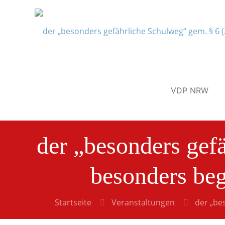
VDP NRW
der „besonders gef
besonders beg
Startseite
Veranstaltungen
der „be