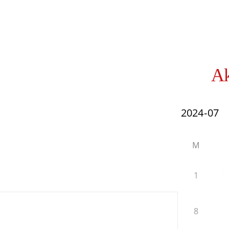
Ak
M
1
8