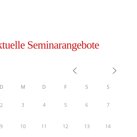
tuelle Seminarangebote
D
M
D
F
S
S
3
4
5
6
7
2
9
10
11
12
13
14