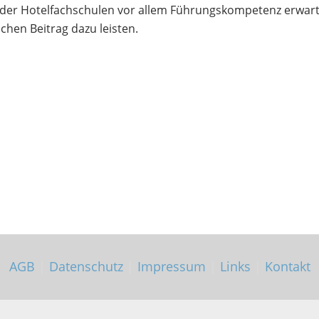
er Hotelfachschulen vor allem Führungskompetenz erwarte
chen Beitrag dazu leisten.
AGB
|
Datenschutz
|
Impressum
|
Links
|
Kontakt