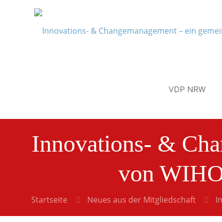
VDP NRW
Innovations- & Cha
von WIHO
Startseite
Neues aus der Mitgliedschaft
I