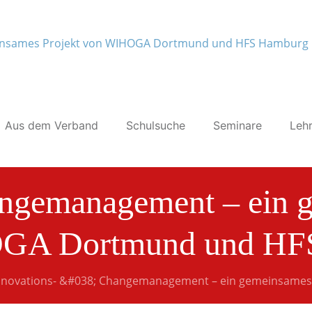
Aus dem Verband
Schulsuche
Seminare
Lehr
ngemanagement – ein 
GA Dortmund und HF
nnovations- &#038; Changemanagement – ein gemeinsame