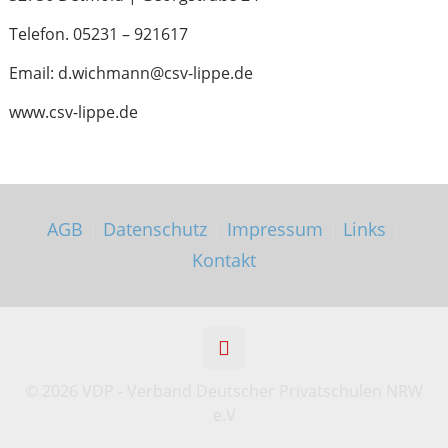
Telefon. 05231 – 921617
Email: d.wichmann@csv-lippe.de
www.csv-lippe.de
AGB
|
Datenschutz
|
Impressum
|
Links
|
Kontakt
©
2026 VDP - Verband Deutscher Privatschulen NRW
e.V