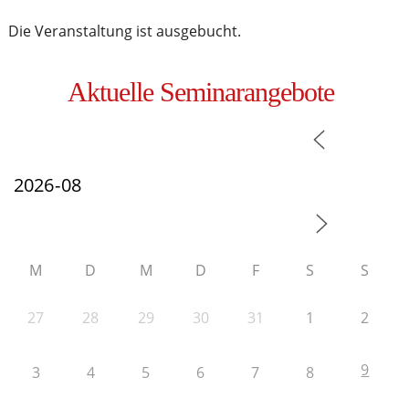
Die Veranstaltung ist ausgebucht.
Aktuelle Seminarangebote
M
D
M
D
F
S
S
27
28
29
30
31
1
2
9
3
4
5
6
7
8