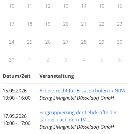
10
11
12
13
14
15
16
17
18
19
20
21
22
23
24
25
26
27
28
29
30
31
1
2
3
4
5
6
Datum/Zeit
Veranstaltung
15.09.2026
Arbeitsrecht für Ersatzschulen in NRW
10:00 - 16:00
Derag Livinghotel Düsseldorf GmbH
Eingruppierung der Lehrkräfte der
17.09.2026
Länder nach dem TV-L
10:00 - 17:00
Derag Livinghotel Düsseldorf GmbH