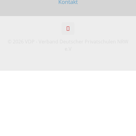
Kontakt
©
2026 VDP - Verband Deutscher Privatschulen NRW
e.V