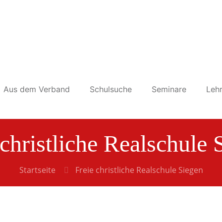
Aus dem Verband
Schulsuche
Seminare
Lehr
 christliche Realschule 
Startseite
Freie christliche Realschule Siegen