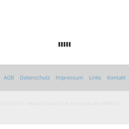
AGB
|
Datenschutz
|
Impressum
|
Links
|
Kontakt
©
2026 VDP - Verband Deutscher Privatschulen NRW e.V