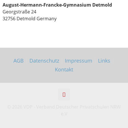
August-Hermann-Francke-Gymnasium Detmold
Georgstraße 24
32756 Detmold
Germany
AGB
|
Datenschutz
|
Impressum
|
Links
|
Kontakt
©
2026 VDP - Verband Deutscher Privatschulen NRW
e.V