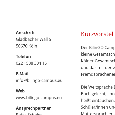
Kurzvorstel
Anschrift
Gladbacher Wall 5
50670 Köln
Der BilinGO Campu
kleine Gesamtschu
Telefon
Kölner Gesamtschu
0221 588 304 16
und das mit der 
E-Mail
Fremdsprachener
info@bilingo-campus.eu
Die Weltsprache E
Web
Buch gelernt, son
www.bilingo-campus.eu
heißt eintauchen
Schüler/Innen und
Ansprechpartner
Muttersprachler –
Petra Schnier