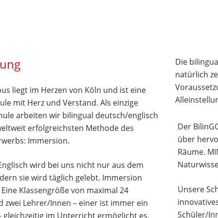
lung
Die bilingua
natürlich ze
Voraussetz
s liegt im Herzen von Köln und ist eine
Alleinstel
le mit Herz und Verstand. Als einzige
le arbeiten wir bilingual deutsch/englisch
Der BilinG
weltweit erfolgreichsten Methode des
über hervo
werbs: Immersion.
Räume. MIN
Naturwisse
nglisch wird bei uns nicht nur aus dem
dern sie wird täglich gelebt. Immersion
Unsere Sch
. Eine Klassengröße von maximal 24
innovative
 zwei Lehrer/Innen – einer ist immer ein
Schüler/In
 gleichzeitig im Unterricht ermöglicht es,