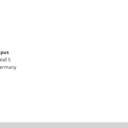
mpus
all 5
ermany