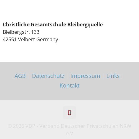
Christliche Gesamtschule Bleibergquelle
Bleibergstr. 133
42551 Velbert
Germany
AGB
|
Datenschutz
|
Impressum
|
Links
|
Kontakt
©
2026 VDP - Verband Deutscher Privatschulen NRW
e.V