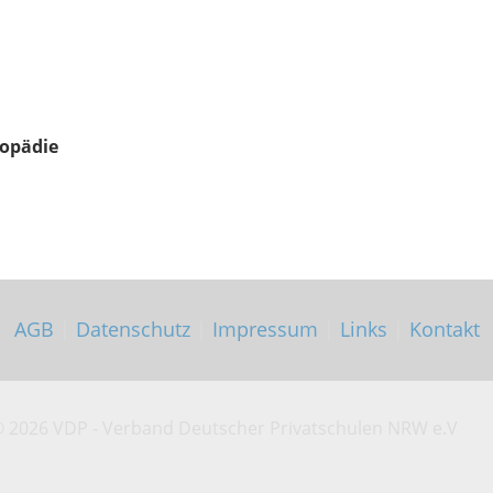
gopädie
AGB
|
Datenschutz
|
Impressum
|
Links
|
Kontakt
©
2026 VDP - Verband Deutscher Privatschulen NRW e.V