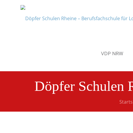
VDP NRW
Döpfer Schulen R
Starts