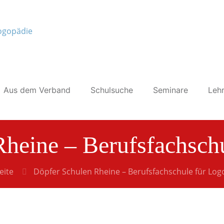
Aus dem Verband
Schulsuche
Seminare
Lehr
heine – Berufsfachsch
eite
Döpfer Schulen Rheine – Berufsfachschule für Log