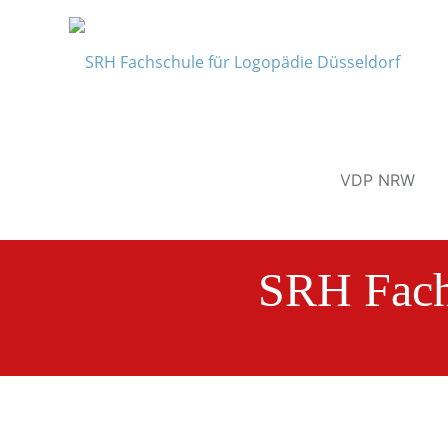
VDP NRW
SRH Fach