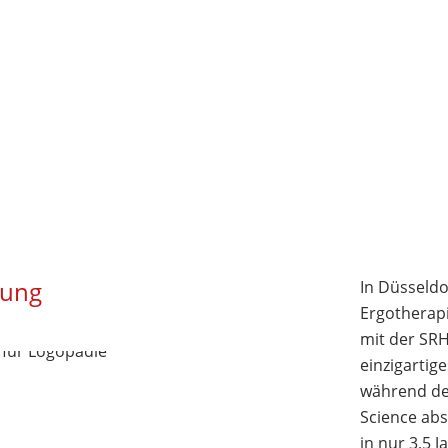
lung
In Düsseldo
Ergotherapi
mit der SRH
einzigartig
während der
Science abs
in nur 3,5 