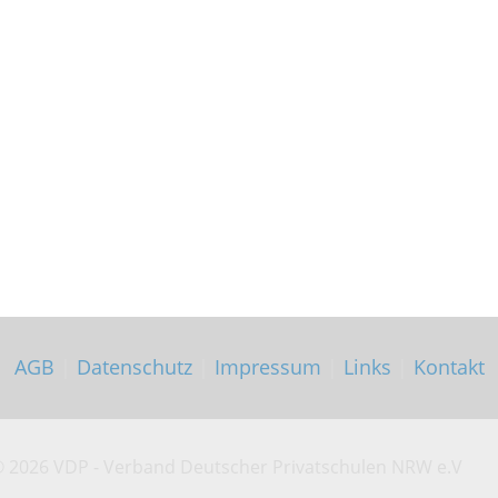
AGB
|
Datenschutz
|
Impressum
|
Links
|
Kontakt
©
2026 VDP - Verband Deutscher Privatschulen NRW e.V