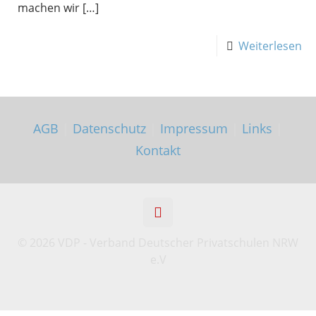
machen wir
[…]
Weiterlesen
AGB
|
Datenschutz
|
Impressum
|
Links
|
Kontakt
©
2026 VDP - Verband Deutscher Privatschulen NRW
e.V