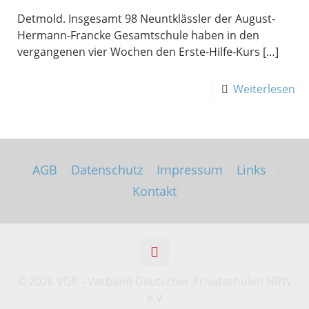
Detmold. Insgesamt 98 Neuntklässler der August-
Hermann-Francke Gesamtschule haben in den
vergangenen vier Wochen den Erste-Hilfe-Kurs
[…]
Weiterlesen
AGB
|
Datenschutz
|
Impressum
|
Links
|
Kontakt
©
2026 VDP - Verband Deutscher Privatschulen NRW
e.V