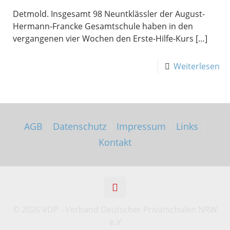
Detmold. Insgesamt 98 Neuntklässler der August-
Hermann-Francke Gesamtschule haben in den
vergangenen vier Wochen den Erste-Hilfe-Kurs
[…]
Weiterlesen
AGB
|
Datenschutz
|
Impressum
|
Links
|
Kontakt
©
2026 VDP - Verband Deutscher Privatschulen NRW
e.V