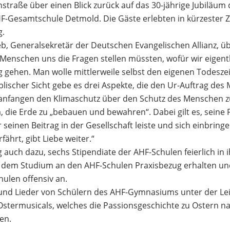
straße über einen Blick zurück auf das 30-jährige Jubiläu
-Gesamtschule Detmold. Die Gäste erlebten in kürzester Zeit
g.
b, Generalsekretär der Deutschen Evangelischen Allianz, ü
r Menschen uns die Fragen stellen müssten, wofür wir eigent
 gehen. Man wolle mittlerweile selbst den eigenen Todesz
biblischer Sicht gebe es drei Aspekte, die den Ur-Auftrag d
t anfangen den Klimaschutz über den Schutz des Menschen z
 die Erde zu „bebauen und bewahren“. Dabei gilt es, seine 
r seinen Beitrag in der Gesellschaft leiste und sich einbring
ährt, gibt Liebe weiter.“
 auch dazu, sechs Stipendiate der AHF-Schulen feierlich in 
n dem Studium an den AHF-Schulen Praxisbezug erhalten und
ulen offensiv an.
 Lieder von Schülern des AHF-Gymnasiums unter der Leit
Ostermusicals, welches die Passionsgeschichte zu Ostern 
en.