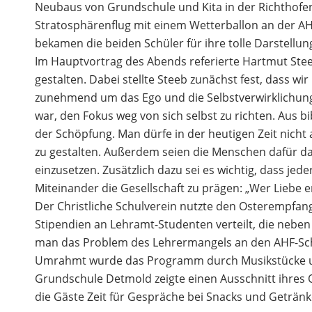
Neubaus von Grundschule und Kita in der Richthofen
Stratosphärenflug mit einem Wetterballon an der AHF
bekamen die beiden Schüler für ihre tolle Darstellun
Im Hauptvortrag des Abends referierte Hartmut Stee
gestalten. Dabei stellte Steeb zunächst fest, dass wi
zunehmend um das Ego und die Selbstverwirklichung
war, den Fokus weg von sich selbst zu richten. Aus 
der Schöpfung. Man dürfe in der heutigen Zeit nich
zu gestalten. Außerdem seien die Menschen dafür da,
einzusetzen. Zusätzlich dazu sei es wichtig, dass jede
Miteinander die Gesellschaft zu prägen: „Wer Liebe erf
Der Christliche Schulverein nutzte den Osterempfang
Stipendien an Lehramt-Studenten verteilt, die nebe
man das Problem des Lehrermangels an den AHF-Sch
Umrahmt wurde das Programm durch Musikstücke und
Grundschule Detmold zeigte einen Ausschnitt ihres 
die Gäste Zeit für Gespräche bei Snacks und Getränk