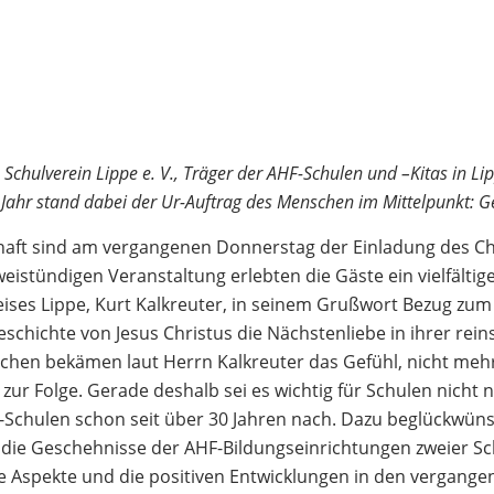
che Schulverein Lippe e. V., Träger der AHF-Schulen und –Kitas in
Jahr stand dabei der Ur-Auftrag des Menschen im Mittelpunkt: Ges
chaft sind am vergangenen Donnerstag der Einladung des Chri
eistündigen Veranstaltung erlebten die Gäste ein vielfälti
ises Lippe, Kurt Kalkreuter, in seinem Grußwort Bezug zum 
geschichte von Jesus Christus die Nächstenliebe in ihrer rein
chen bekämen laut Herrn Kalkreuter das Gefühl, nicht mehr 
 Folge. Gerade deshalb sei es wichtig für Schulen nicht n
chulen schon seit über 30 Jahren nach. Dazu beglückwünsc
f die Geschehnisse der AHF-Bildungseinrichtungen zweier S
ne Aspekte und die positiven Entwicklungen in den vergan