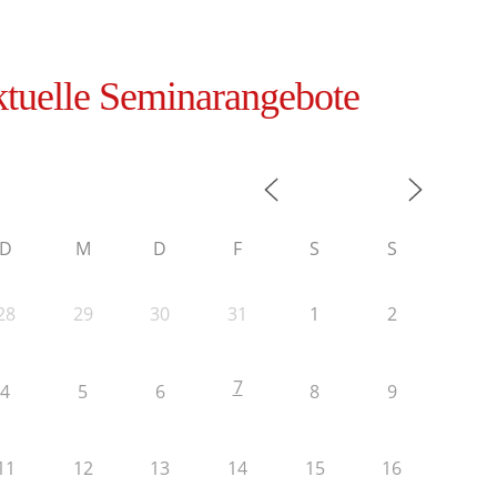
tuelle Seminarangebote
D
M
D
F
S
S
28
29
30
31
1
2
7
4
5
6
8
9
11
12
13
14
15
16