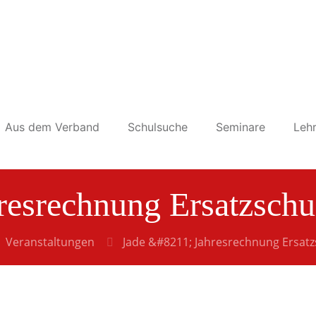
Aus dem Verband
Schulsuche
Seminare
Lehr
hresrechnung Ersatzsch
Veranstaltungen
Jade &#8211; Jahresrechnung Ersat