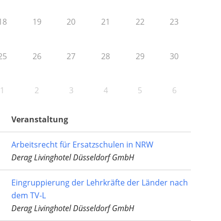
18
19
20
21
22
23
25
26
27
28
29
30
1
2
3
4
5
6
Veranstaltung
Arbeitsrecht für Ersatzschulen in NRW
Derag Livinghotel Düsseldorf GmbH
Eingruppierung der Lehrkräfte der Länder nach
dem TV-L
Derag Livinghotel Düsseldorf GmbH