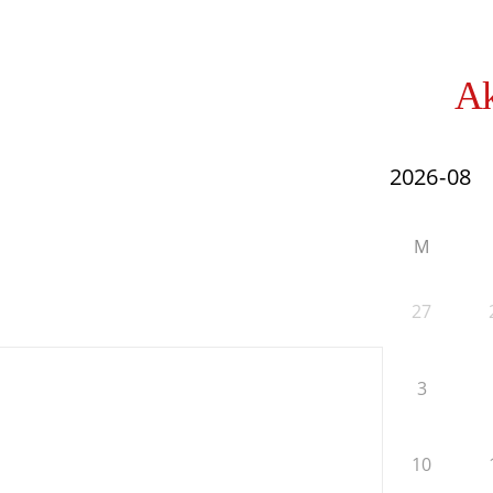
Ak
M
27
3
10