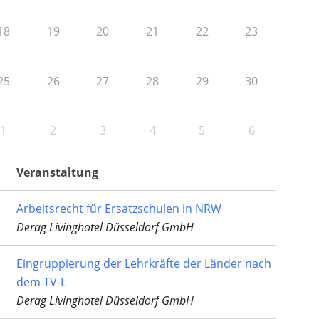
18
19
20
21
22
23
25
26
27
28
29
30
1
2
3
4
5
6
Veranstaltung
Arbeitsrecht für Ersatzschulen in NRW
Derag Livinghotel Düsseldorf GmbH
Eingruppierung der Lehrkräfte der Länder nach
dem TV-L
Derag Livinghotel Düsseldorf GmbH