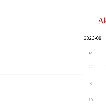
Ak
M
27
3
10