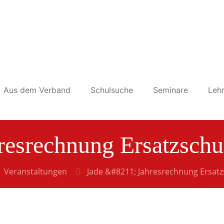
Aus dem Verband
Schulsuche
Seminare
Lehr
hresrechnung Ersatzsch
Veranstaltungen
Jade &#8211; Jahresrechnung Ersat