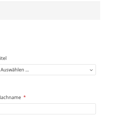
itel
Nachname
*