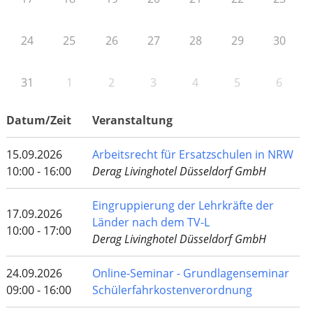
24
25
26
27
28
29
30
31
1
2
3
4
5
6
Datum/Zeit
Veranstaltung
15.09.2026
Arbeitsrecht für Ersatzschulen in NRW
10:00 - 16:00
Derag Livinghotel Düsseldorf GmbH
Eingruppierung der Lehrkräfte der
17.09.2026
Länder nach dem TV-L
10:00 - 17:00
Derag Livinghotel Düsseldorf GmbH
24.09.2026
Online-Seminar - Grundlagenseminar
09:00 - 16:00
Schülerfahrkostenverordnung