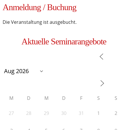
Anmeldung / Buchung
Die Veranstaltung ist ausgebucht.
Aktuelle Seminarangebote
M
D
M
D
F
S
S
27
28
29
30
31
1
2