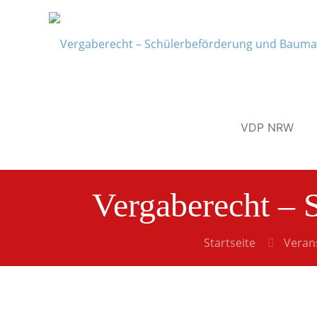
VDP NRW
Vergaberecht –
Startseite
Veran