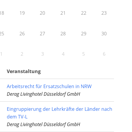
18
19
20
21
22
23
25
26
27
28
29
30
1
2
3
4
5
6
Veranstaltung
Arbeitsrecht für Ersatzschulen in NRW
Derag Livinghotel Düsseldorf GmbH
Eingruppierung der Lehrkräfte der Länder nach
dem TV-L
Derag Livinghotel Düsseldorf GmbH