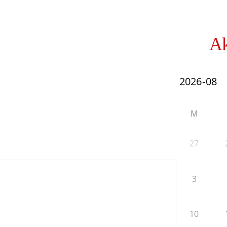
Ak
M
27
3
10