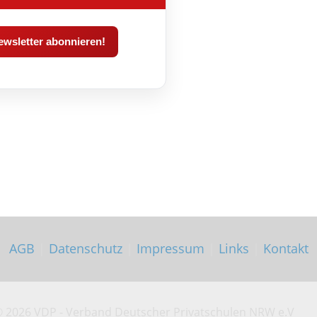
AGB
|
Datenschutz
|
Impressum
|
Links
|
Kontakt
©
2026 VDP - Verband Deutscher Privatschulen NRW e.V